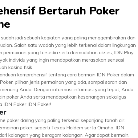
hensif Bertaruh Poker
ne
 sudah jadi sebuah kegiatan yang paling menggembirakan dan
udian. Salah satu wadah yang lebih terkenal dalam lingkungan
am permainan yang tersedia serta kemudahan akses, IDN Play
anyak individu yang ingin mendapatkan merasakan sensasi
ah kasino fisik.
panduan komprehensif tentang cara bermain IDN Poker dalam
N Poker, pilihan jenis permainan yang ada, sampai saran dan
menang Anda. Dengan informasi informasi yang tepat, Anda
in poker Anda serta mendapatkan kesenangan sekaligus
ia IDN Poker IDN Poker!
er
e poker daring yang paling terkenal sepanjang tanah air.
mainan poker, seperti Texas Holdem serta Omaha, IDN
ari kalangan yang beragam kalangan. Agar dapat bermain,