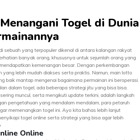
Menangani Togel di Dunia
ermainannya
di sebuah yang terpopuler dikenal di antara kalangan rakyat
perhatian banyak orang, khususnya untuk sejumlah orang yang
 mendapatkan kemenangan besar. Dengan perkembangan
ihan yang lebih mudah diakses serta praktis. Namun, main lotto
g baik mantap mengenai bagaimana permainan ini beroperasi.
lan dalam togel, ada beberapa strategi jitu yang bisa bisa.
ering muncul, serta mengikuti update terkini, adalah langkah
ngan pengetahuan yang mendalam mendalam, para petaruh
r memenangkan togel ini. Ayo kita bahas lebih lanjut
nyikapi togel online serta strategi yang bisa agar lebih
p
nline Online