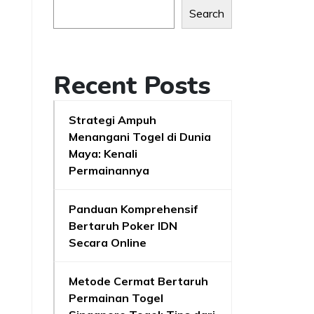
Search
Recent Posts
Strategi Ampuh
Menangani Togel di Dunia
Maya: Kenali
Permainannya
Panduan Komprehensif
Bertaruh Poker IDN
Secara Online
Metode Cermat Bertaruh
Permainan Togel