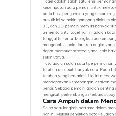
Togel adalah salah satu jenis permainan
kesempatan para pemain untuk meletak
pada hasil pengundian yang secara regul
praktik ini semakin gampang diakses ole
3D, dan 2D, pemain memiliki banyak pi
Sementara itu, togel hari ini adalah ka
tanggal tertentu. Mengikuti perkembang
menganalisis pola dan tren angka yang 
dapat membuat strategi yang lebih bai
selanjutnya.
Toto adalah salah satu tipe permainan
taruhan dari lebih banyak cara. Pada t
taruhan yang bervariasi. Hal ini mena
mendapatkan kemenangan, asalkan me
benar. Sebagai pemain, adalah penting 
mengikuti perkembangan terbaru supay
Cara Ampuh dalam Men
Salah satu langkah pertama dalam mengh
hari ini. Melalui penelitian data kelua