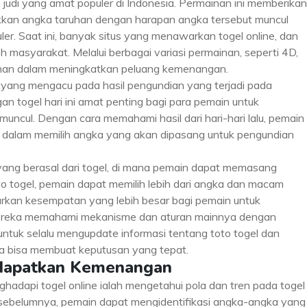
 judi yang amat populer di Indonesia. Permainan ini memberikan
kan angka taruhan dengan harapan angka tersebut muncul
er. Saat ini, banyak situs yang menawarkan togel online, dan
h masyarakat. Melalui berbagai variasi permainan, seperti 4D,
lihan dalam meningkatkan peluang kemenangan.
ta yang mengacu pada hasil pengundian yang terjadi pada
an togel hari ini amat penting bagi para pemain untuk
muncul. Dengan cara memahami hasil dari hari-hari lalu, pemain
k dalam memilih angka yang akan dipasang untuk pengundian
 yang berasal dari togel, di mana pemain dapat memasang
oto togel, pemain dapat memilih lebih dari angka dan macam
warkan kesempatan yang lebih besar bagi pemain untuk
reka memahami mekanisme dan aturan mainnya dengan
untuk selalu mengupdate informasi tentang toto togel dan
a bisa membuat keputusan yang tepat.
dapatkan Kemenangan
adapi togel online ialah mengetahui pola dan tren pada togel
ran sebelumnya, pemain dapat mengidentifikasi angka-angka yang