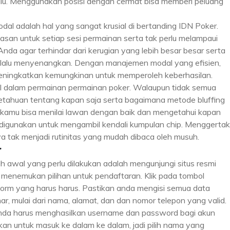
ulu. Menggunakan posisi dengan cermat bisa memberi peluang
odal adalah hal yang sangat krusial di bertanding IDN Poker.
san untuk setiap sesi permainan serta tak perlu melampaui
nda agar terhindar dari kerugian yang lebih besar besar serta
alu menyenangkan. Dengan manajemen modal yang efisien,
meningkatkan kemungkinan untuk memperoleh keberhasilan.
sial dalam permainan permainan poker. Walaupun tidak semua
ngetahuan tentang kapan saja serta bagaimana metode bluffing
 kamu bisa menilai lawan dengan baik dan mengetahui kapan
t digunakan untuk mengambil kendali kumpulan chip. Menggertak
ya tak menjadi rutinitas yang mudah dibaca oleh musuh.
r
ah awal yang perlu dilakukan adalah mengunjungi situs resmi
 menemukan pilihan untuk pendaftaran. Klik pada tombol
 form yang harus harus. Pastikan anda mengisi semua data
r, mulai dari nama, alamat, dan dan nomor telepon yang valid.
 anda harus menghasilkan username dan password bagi akun
kan untuk masuk ke dalam ke dalam, jadi pilih nama yang