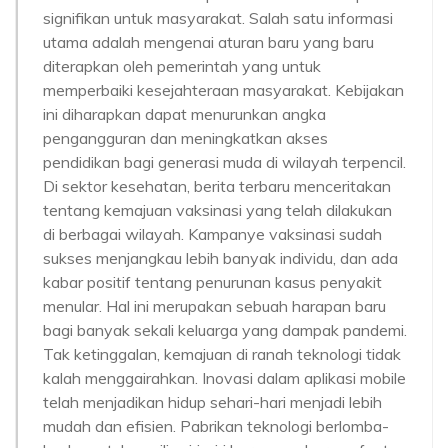
signifikan untuk masyarakat. Salah satu informasi
utama adalah mengenai aturan baru yang baru
diterapkan oleh pemerintah yang untuk
memperbaiki kesejahteraan masyarakat. Kebijakan
ini diharapkan dapat menurunkan angka
pengangguran dan meningkatkan akses
pendidikan bagi generasi muda di wilayah terpencil.
Di sektor kesehatan, berita terbaru menceritakan
tentang kemajuan vaksinasi yang telah dilakukan
di berbagai wilayah. Kampanye vaksinasi sudah
sukses menjangkau lebih banyak individu, dan ada
kabar positif tentang penurunan kasus penyakit
menular. Hal ini merupakan sebuah harapan baru
bagi banyak sekali keluarga yang dampak pandemi.
Tak ketinggalan, kemajuan di ranah teknologi tidak
kalah menggairahkan. Inovasi dalam aplikasi mobile
telah menjadikan hidup sehari-hari menjadi lebih
mudah dan efisien. Pabrikan teknologi berlomba-