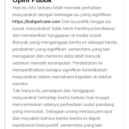
Opini Publik
Hari ini, info terbaru telah menarik perhatian
masyarakat dengan berbagai isu yang signifikan.
https://bahpetcare.com
Dari isu politik hingga isu
sosial, masyarakat tidak henti-hentinya berdiskusi
dan memberikan tanggapan di media sosial.
Banyak yang menganggap berita ini sebagai tanda
perubahan yang signifikan, sementara yang lain
meragukan dan meminta data lebih banyak
sebelum menarik kesimpulan. Perdebatan ini
memperlihatkan betapa signifikan keterlibatan
masyarakat dalam memahami kejadian di sekitar
mereka.
Tak hanya itu, pendapat dan tanggapan
masyarakat terhadap berita terbaru hari ini juga
mencerminkan adanya perbedaan sudut pandang
yang mencolok. Sebagian orang merasa percaya
dan meyakini bahwa berita-berita ini dapat
membawa hasil positif, sementara yang lain