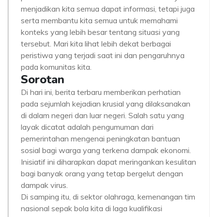
menjadikan kita semua dapat informasi, tetapi juga
serta membantu kita semua untuk memahami
konteks yang lebih besar tentang situasi yang
tersebut. Mari kita lihat lebih dekat berbagai
peristiwa yang terjadi saat ini dan pengaruhnya
pada komunitas kita.
Sorotan
Di hari ini, berita terbaru memberikan perhatian
pada sejumlah kejadian krusial yang dilaksanakan
di dalam negeri dan luar negeri. Salah satu yang
layak dicatat adalah pengumuman dari
pemerintahan mengenai peningkatan bantuan
sosial bagi warga yang terkena dampak ekonomi.
Inisiatif ini diharapkan dapat meringankan kesulitan
bagi banyak orang yang tetap bergelut dengan
dampak virus.
Di samping itu, di sektor olahraga, kemenangan tim
nasional sepak bola kita di laga kualifikasi