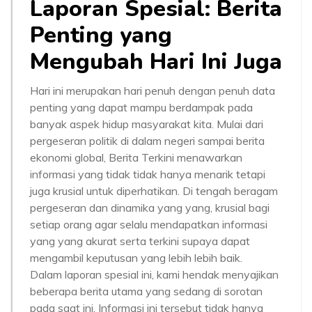
Laporan Spesial: Berita
Penting yang
Mengubah Hari Ini Juga
Hari ini merupakan hari penuh dengan penuh data
penting yang dapat mampu berdampak pada
banyak aspek hidup masyarakat kita. Mulai dari
pergeseran politik di dalam negeri sampai berita
ekonomi global, Berita Terkini menawarkan
informasi yang tidak tidak hanya menarik tetapi
juga krusial untuk diperhatikan. Di tengah beragam
pergeseran dan dinamika yang yang, krusial bagi
setiap orang agar selalu mendapatkan informasi
yang yang akurat serta terkini supaya dapat
mengambil keputusan yang lebih lebih baik.
Dalam laporan spesial ini, kami hendak menyajikan
beberapa berita utama yang sedang di sorotan
pada saat ini. Informasi ini tersebut tidak hanya