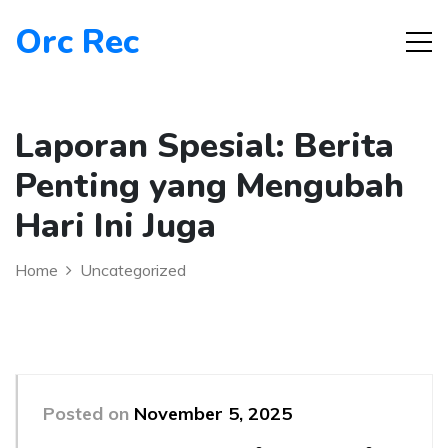
Orc Rec
Laporan Spesial: Berita
Penting yang Mengubah
Hari Ini Juga
Home
Uncategorized
Posted on
November 5, 2025