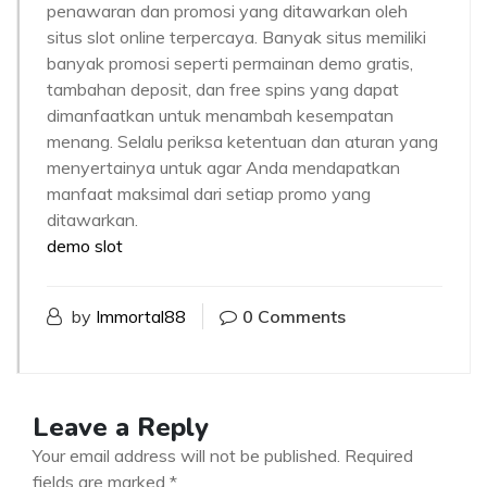
penawaran dan promosi yang ditawarkan oleh
situs slot online terpercaya. Banyak situs memiliki
banyak promosi seperti permainan demo gratis,
tambahan deposit, dan free spins yang dapat
dimanfaatkan untuk menambah kesempatan
menang. Selalu periksa ketentuan dan aturan yang
menyertainya untuk agar Anda mendapatkan
manfaat maksimal dari setiap promo yang
ditawarkan.
demo slot
by
Immortal88
0 Comments
Leave a Reply
Your email address will not be published.
Required
fields are marked
*