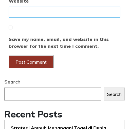
Website
Save my name, email, and website in this
browser for the next time I comment.
Search
Search
Recent Posts
Strategi Ampuh Menangani Togel di Dunia