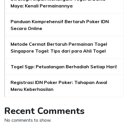
Maya: Kenali Permainannya
Panduan Komprehensif Bertaruh Poker IDN
Secara Online
Metode Cermat Bertaruh Permainan Togel
Singapore Togel: Tips dari para Ahli Togel
Togel Sgp: Petualangan Berhadiah Setiap Hari!
Registrasi IDN Poker Poker: Tahapan Awal
Menu Keberhasilan
Recent Comments
No comments to show.