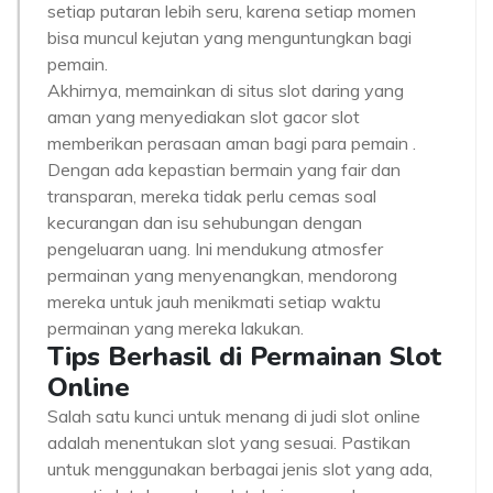
setiap putaran lebih seru, karena setiap momen
bisa muncul kejutan yang menguntungkan bagi
pemain.
Akhirnya, memainkan di situs slot daring yang
aman yang menyediakan slot gacor slot
memberikan perasaan aman bagi para pemain .
Dengan ada kepastian bermain yang fair dan
transparan, mereka tidak perlu cemas soal
kecurangan dan isu sehubungan dengan
pengeluaran uang. Ini mendukung atmosfer
permainan yang menyenangkan, mendorong
mereka untuk jauh menikmati setiap waktu
permainan yang mereka lakukan.
Tips Berhasil di Permainan Slot
Online
Salah satu kunci untuk menang di judi slot online
adalah menentukan slot yang sesuai. Pastikan
untuk menggunakan berbagai jenis slot yang ada,